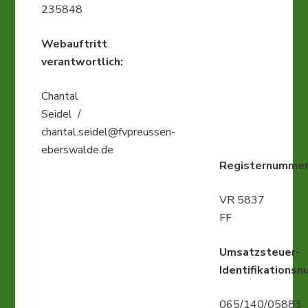
235848
Webauftritt
verantwortlich:
Chantal
Seidel /
chantal.seidel@fvpreussen-
eberswalde.de
Registernummer
VR 5837
FF
Umsatzsteuer-
Identifikations
065/140/05883