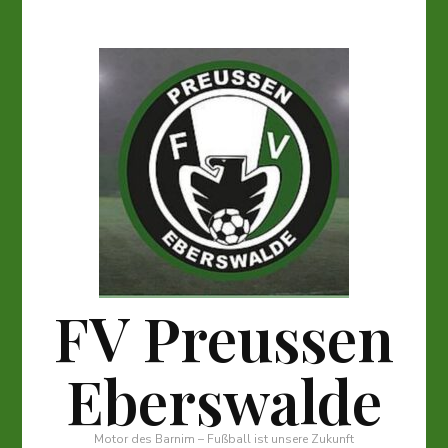
FV Preussen
Eberswalde
Motor des Barnim – Fußball ist unsere Zukunft