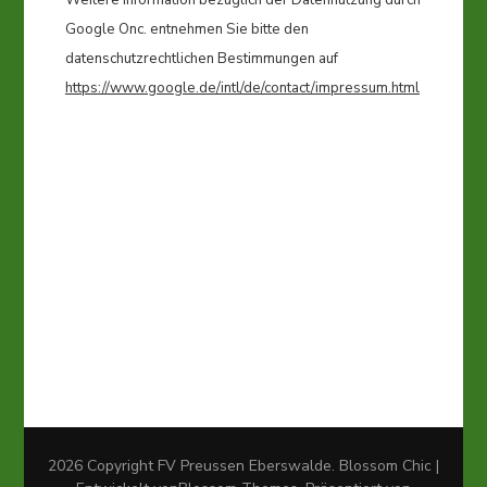
Weitere Information bezüglich der Datennutzung durch
Google Onc. entnehmen Sie bitte den
datenschutzrechtlichen Bestimmungen auf
https://www.google.de/intl/de/contact/impressum.html
2026 Copyright
FV Preussen Eberswalde
.
Blossom Chic |