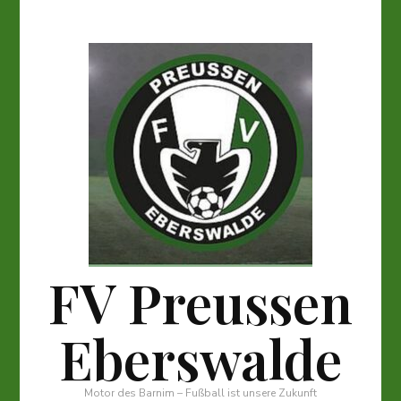
FV Preussen
Eberswalde
Motor des Barnim – Fußball ist unsere Zukunft