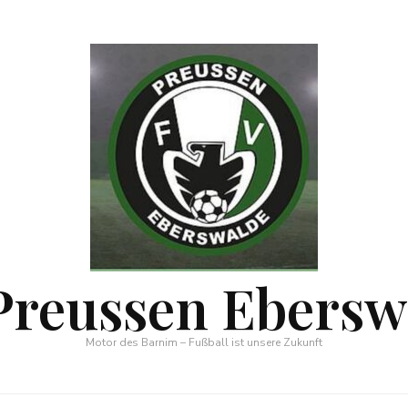
Preussen Ebersw
Motor des Barnim – Fußball ist unsere Zukunft