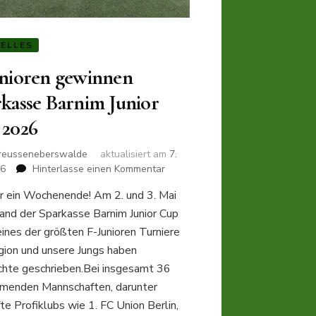
ELLES
unioren gewinnen
kasse Barnim Junior
 2026
reusseneberswalde
aktualisiert am
7.
zu
26
Hinterlasse einen Kommentar
F-
r ein Wochenende! Am 2. und 3. Mai
Junioren
and der Sparkasse Barnim Junior Cup
gewinnen
Sparkasse
eines der größten F-Junioren Turniere
Barnim
gion und unsere Jungs haben
Junior
chte geschrieben.Bei insgesamt 36
Cup
hmenden Mannschaften, darunter
2026
e Profiklubs wie 1. FC Union Berlin,