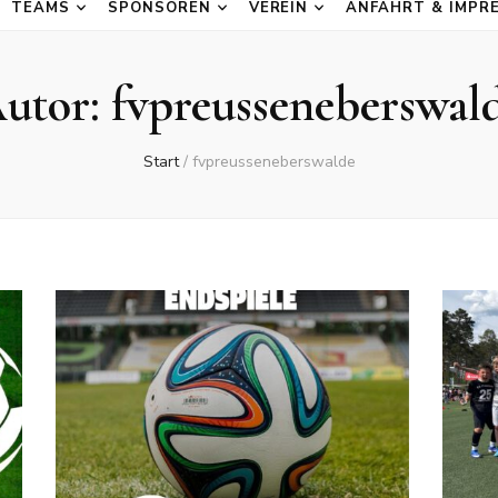
TEAMS
SPONSOREN
VEREIN
ANFAHRT & IMPR
utor:
fvpreusseneberswal
Start
/
fvpreusseneberswalde