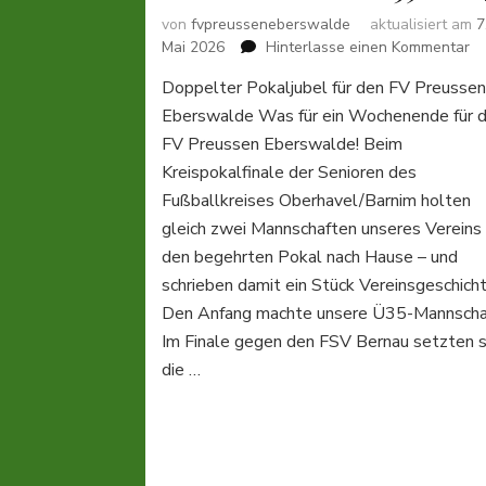
von
fvpreusseneberswalde
aktualisiert am
7
zu
Mai 2026
Hinterlasse einen Kommentar
P
Doppelter Pokaljubel für den FV Preusse
Ü
Eberswalde Was für ein Wochenende für 
&
Ü
FV Preussen Eberswalde! Beim
Kreispokalfinale der Senioren des
Fußballkreises Oberhavel/Barnim holten
gleich zwei Mannschaften unseres Vereins
den begehrten Pokal nach Hause – und
schrieben damit ein Stück Vereinsgeschicht
Den Anfang machte unsere Ü35-Mannscha
Im Finale gegen den FSV Bernau setzten s
die …