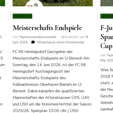
EVENTS
AKTU
Meisterschafts Endspiele
F-J
Spar
1.
von
fvpreusseneberswalde
aktualisiert am
8.
zu
Juni 2026
Hinterlasse einen Kommentar
Cup
adionfest
Meisterschafts
FV
FC 98 Hennigsdorf Gastgeber der
Endspiele
von
fvp
9.
Meisterschafts-Endspiele im Ü-Bereich Am
Mai 20
zum
Sonntag, den 14. Juni 2026, ist der FC 98
Was fü
Hennigsdorf Austragungsort der
2026 f
t
Meisterschafts-Endspiele des
statt, 
-
Fußballkreises Oberhavel/Barnim im Ü-
der Re
Bereich. Dabei kämpfen die qualifizierten
Geschi
Mannschaften der Altersklassen Ü35, Ü40
teilne
en
und Ü50 um die Kreismeistertitel der Saison
namhaft
2025/26. Spielplan 10:00 Uhr | Ü50-