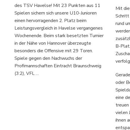
nior-
des TSV Havelse! Mit 23 Punkten aus 11
in
Mit die
up
Havelse
Spielen sichern sich unsere U10-Junioren
Schritt
026
–
einen hervorragenden 2. Platz beim
rund u
Platz
Leistungsvergleich in Havelse vergangenes
2
werden.
Wochenende. Beim stark besetzten Turnier
gegen
zusätz
Top-
in der Nähe von Hannover überzeugte
B-Plat
Teams!
besonders die Offensive mit 29 Toren.
Zuscha
Spiele gegen den Nachwuchs der
verfol
Profimannschaften Eintracht Braunschweig
(3:2), VFL …
Gerade 
oder B
Spield
eine d
treuen
vielen 
ihnen a
entspa