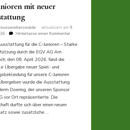
nioren mit neuer
tattung
reusseneberswalde
aktualisiert am
9.
zu
026
Hinterlasse einen Kommentar
EGV
usstattung für die C-Junioren – Starke
AG
tützung durch die EGV AG Am
unterstützt
unsere
ch, den 08. April 2026, fand die
C-
lle Übergabe neuer Spiel- und
Junioren
gsbekleidung für unsere C-Junioren
mit
 Übergeben wurde die Ausstattung
neuer
Ausstattung
Herrn Doering, der unseren Sponsor
 vor Ort repräsentierte. Die
haft durfte sich über einen neuen
satz sowie zusätzliche …