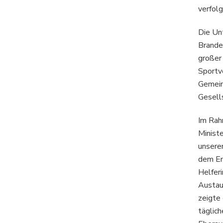
verfol
Die Un
Branden
großer 
Sportv
Gemein
Gesells
Im Rah
Ministe
unsere
dem En
Helfer
Austau
zeigte 
täglic