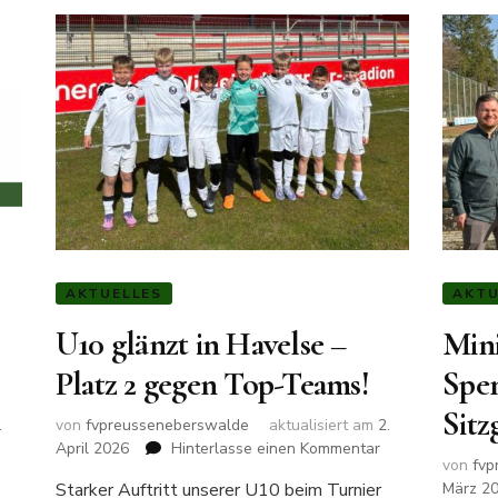
AKTUELLES
AKTU
U10 glänzt in Havelse –
Mini
Platz 2 gegen Top-Teams!
Spe
Sitz
.
von
fvpreusseneberswalde
aktualisiert am
2.
zu
April 2026
Hinterlasse einen Kommentar
von
fvp
arkasse
U10
Starker Auftritt unserer U10 beim Turnier
März 2
rnim
glänzt