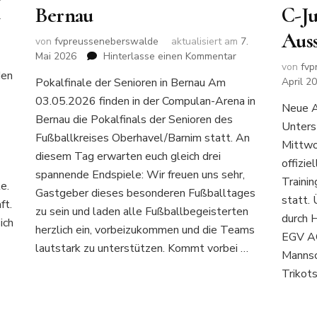
Bernau
C-Ju
.
Auss
von
fvpreusseneberswalde
aktualisiert am
7.
OKALSIEGER
zu
n
Mai 2026
Hinterlasse einen Kommentar
35
von
fvp
Pokalfinale
den
Pokalfinale der Senioren in Bernau Am
April 2
der
40
03.05.2026 finden in der Compulan-Arena in
Senioren
Neue A
in
Bernau die Pokalfinals der Senioren des
Unters
Bernau
Fußballkreises Oberhavel/Barnim statt. An
Mittwo
diesem Tag erwarten euch gleich drei
offizie
spannende Endspiele: Wir freuen uns sehr,
Trainin
e.
Gastgeber dieses besonderen Fußballtages
statt.
ft.
zu sein und laden alle Fußballbegeisterten
durch 
ich
herzlich ein, vorbeizukommen und die Teams
EGV AG
lautstark zu unterstützen. Kommt vorbei …
Mannsc
Trikot