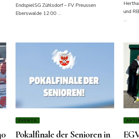
Hertha
EndspielSG Zühlsdorf – FV Preussen
und RB 
Eberswalde 12:00 …
…
EVENTS
AKTU
40
Pokalfinale der Senioren in
EGV