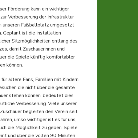
Ministerin
ser Förderung kann ein wichtiger
Müller
 zur Verbesserung der Infrastruktur
übergibt
Spendenscheck
m unseren Fußballplatz umgesetzt
für
 Geplant ist die Installation
neue
licher Sitzmöglichkeiten entlang des
Sitzgelegenheiten
zes, damit Zuschauerinnen und
uer die Spiele künftig komfortabler
gen können.
für ältere Fans, Familien mit Kindern
esucher, die nicht über die gesamte
auer stehen können, bedeutet dies
eutliche Verbesserung. Viele unserer
 Zuschauer begleiten den Verein seit
Jahren, umso wichtiger ist es für uns,
uch die Möglichkeit zu geben, Spiele
nnt und über die vollen 90 Minuten