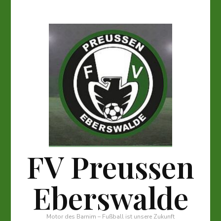
FV Preussen
Eberswalde
Motor des Barnim – Fußball ist unsere Zukunft