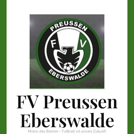
FV Preussen
Eberswalde
Motor des Barnim – Fußball ist unsere Zukunft