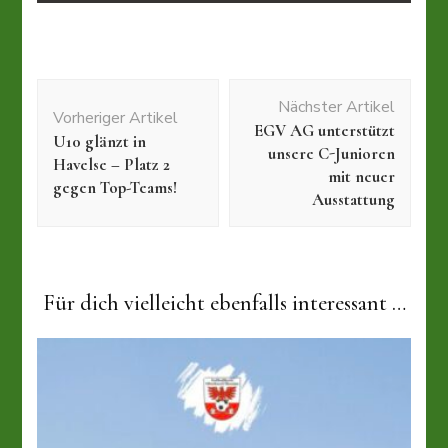
Beitragsnavigation
Nächster Artikel
Vorheriger Artikel
EGV AG unterstützt
U10 glänzt in
unsere C-Junioren
Havelse – Platz 2
mit neuer
gegen Top-Teams!
Ausstattung
Für dich vielleicht ebenfalls interessant …