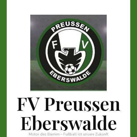
FV Preussen
Eberswalde
Motor des Barnim – Fußball ist unsere Zukunft