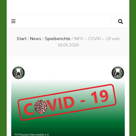
Start
/
News
/
Spielberichte
/
INFO – COVID – 19 vom
16.05.2020