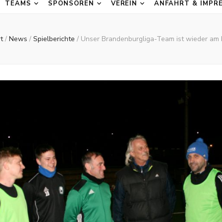
TEAMS
SPONSOREN
VEREIN
ANFAHRT & IMPR
t
/
News
/
Spielberichte
/
Unser Brandenburgliga-Team ist wieder am B