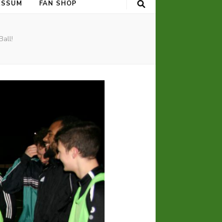
ESSUM
FAN SHOP
all!