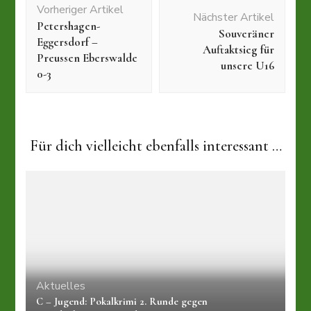
Vorheriger Artikel
Nächster Artikel
Petershagen-
Souveräner
Eggersdorf –
Auftaktsieg für
Preussen Eberswalde
unsere U16
0-3
Für dich vielleicht ebenfalls interessant …
Aktuelles
C – Jugend: Pokalkrimi 2. Runde gegen