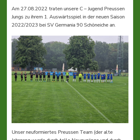
Saisonaufta
in
Am 27.08.2022 traten unsere C – Jugend Preussen
der
Jungs zu ihrem 1. Auswärtsspiel in der neuen Saison
Brandenbur
2022/2023 bei SV Germania 90 Schöneiche an.
Liga
2022/2023
Unser neuformiertes Preussen Team (der alte