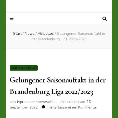
Start
/
News
/
Aktuelles
/
Gelungener Saisonauftakt in
der Brandenburg Liga 2022/2023
AKTUELLES
Gelungener Saisonauftakt in der
Brandenburg Liga 2022/2023
von
fvpreusseneberswalde
aktualisiert am
25.
zu
September 2022
Hinterlasse einen Kommentar
Gelungener