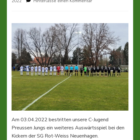
zu
2022
Hinterlasse einen Kommentar
C-
Jugend:
Knappe
Niederlage
gegen
SG
Rot-
Weiss
Neuenhagen
Am 03.04.2022 bestritten unsere C-Jugend
Preussen Jungs ein weiteres Auswärtsspiel bei den
Kickern der SG Rot-Weiss Neuenhagen.