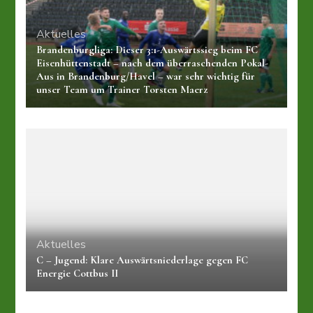
Aktuelles
Brandenburgliga: Dieser 3:1-Auswärtssieg beim FC
Eisenhüttenstadt – nach dem überraschenden Pokal-
Aus in Brandenburg/Havel – war sehr wichtig für
unser Team um Trainer Torsten Maerz
Aktuelles
C – Jugend: Klare Auswärtsniederlage gegen FC
Energie Cottbus II